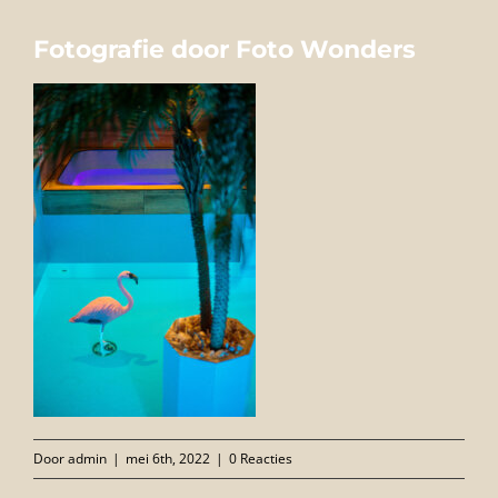
FOTO’S
Fotografie door Foto Wonders
INFO
OPENINGSTIJDEN
GIFTCARD
CONTACT
Door
admin
|
mei 6th, 2022
|
0 Reacties