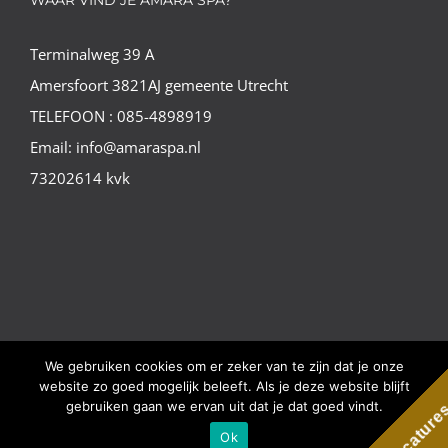
Terminalweg 39 A
Amersfoort 3821AJ gemeente Utrecht
TELEFOON : 085-4898919
Email: info@amaraspa.nl
73202614 kvk
© Copyright Amara Spa |
Algemene voorwaarden
|
Website
We gebruiken cookies om er zeker van te zijn dat je onze
gemaakt door Nano Web
website zo goed mogelijk beleeft. Als je deze website blijft
gebruiken gaan we ervan uit dat je dat goed vindt.
Vacature
Ok
Facebook
Instagram