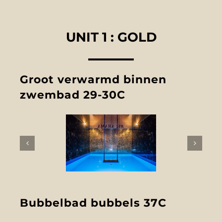
FOTO’S
UNIT 1 : GOLD
INFO
Groot verwarmd binnen
OPENINGSTIJDEN
zwembad 29-30C
GIFTCARD
CONTACT
Bubbelbad bubbels 37C