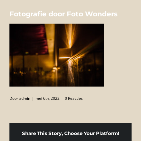
FOTO’S
Fotografie door Foto Wonders
INFO
OPENINGSTIJDEN
GIFTCARD
CONTACT
Door
admin
|
mei 6th, 2022
|
0 Reacties
Share This Story, Choose Your Platform!