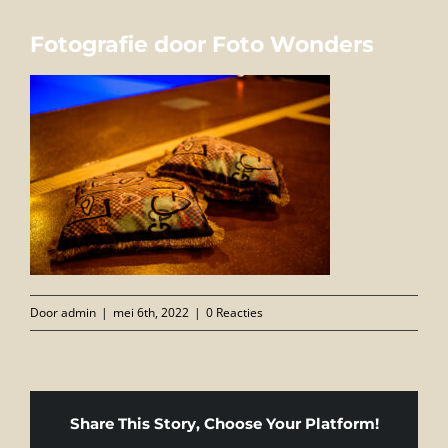
FOTO’S
Fotografie door Foto Wonders
INFO
OPENINGSTIJDEN
GIFTCARD
CONTACT
Door
admin
|
mei 6th, 2022
|
0 Reacties
Share This Story, Choose Your Platform!