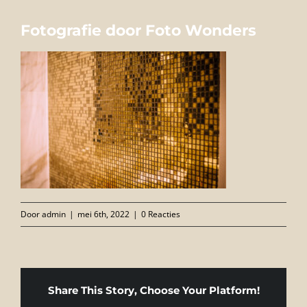
FOTO’S
Fotografie door Foto Wonders
INFO
OPENINGSTIJDEN
GIFTCARD
CONTACT
Door
admin
|
mei 6th, 2022
|
0 Reacties
Share This Story, Choose Your Platform!