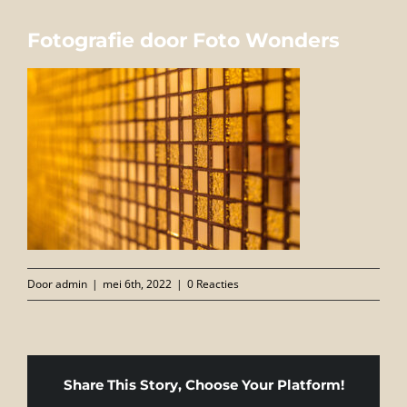
FOTO’S
Fotografie door Foto Wonders
INFO
OPENINGSTIJDEN
GIFTCARD
CONTACT
Door
admin
|
mei 6th, 2022
|
0 Reacties
Share This Story, Choose Your Platform!