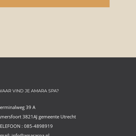
WAAR VIND JE AMARA SPA?
Terminalweg 39 A
mersfoort 3821AJ gemeente Utrecht
TELEFOON : 085-4898919
mail: info@amaraspa.nl