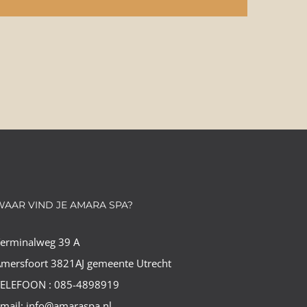
WAAR VIND JE AMARA SPA?
Terminalweg 39 A
mersfoort 3821AJ gemeente Utrecht
TELEFOON : 085-4898919
mail: info@amaraspa.nl