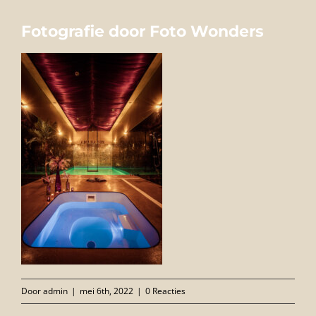
FOTO’S
Fotografie door Foto Wonders
INFO
OPENINGSTIJDEN
GIFTCARD
CONTACT
Door
admin
|
mei 6th, 2022
|
0 Reacties