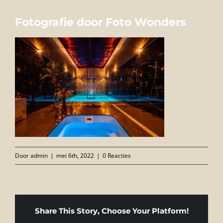
FOTO’S
Fotografie door Foto Wonders
INFO
OPENINGSTIJDEN
GIFTCARD
CONTACT
Door
admin
|
mei 6th, 2022
|
0 Reacties
Share This Story, Choose Your Platform!