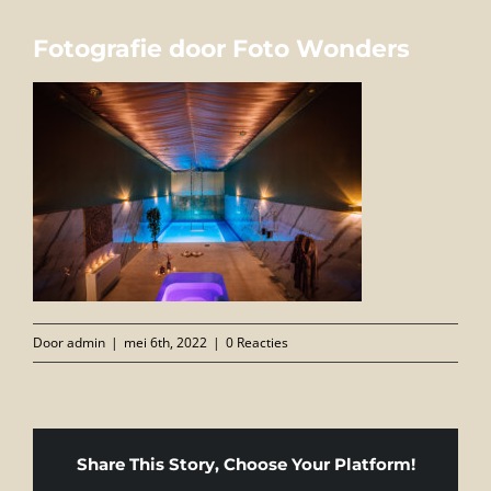
FOTO’S
Fotografie door Foto Wonders
INFO
OPENINGSTIJDEN
GIFTCARD
CONTACT
Door
admin
|
mei 6th, 2022
|
0 Reacties
Share This Story, Choose Your Platform!