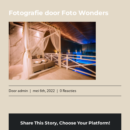
FOTO’S
Fotografie door Foto Wonders
INFO
OPENINGSTIJDEN
GIFTCARD
CONTACT
Door
admin
|
mei 6th, 2022
|
0 Reacties
Share This Story, Choose Your Platform!