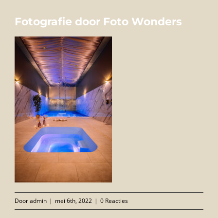
FOTO’S
Fotografie door Foto Wonders
INFO
OPENINGSTIJDEN
GIFTCARD
CONTACT
Door
admin
|
mei 6th, 2022
|
0 Reacties