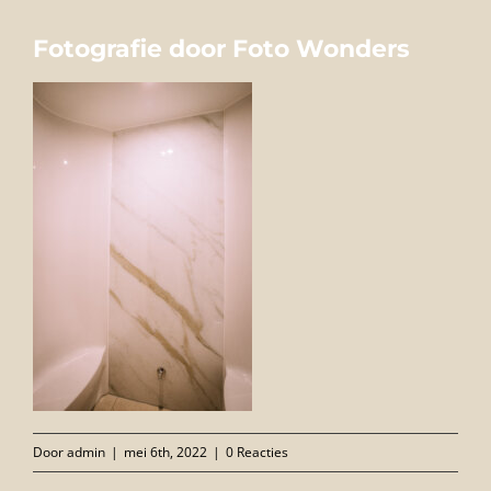
FOTO’S
Fotografie door Foto Wonders
INFO
OPENINGSTIJDEN
GIFTCARD
CONTACT
Door
admin
|
mei 6th, 2022
|
0 Reacties