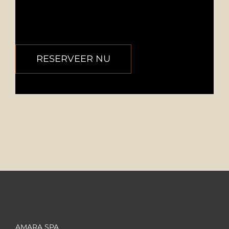
ons zwembad is 3 x 6 m – 1.20 diep , 31 graden.
RESERVEER NU
AMARA SPA